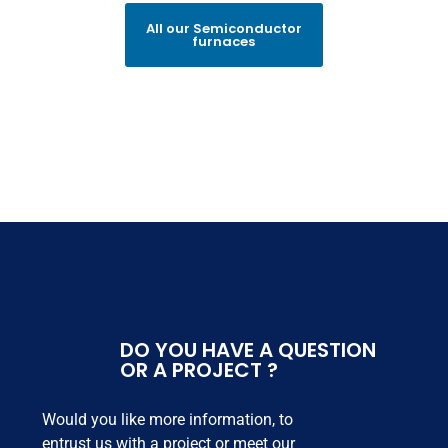
Les cookies nous permettent de personnaliser le contenu
All our Semiconductor
et les annonces, d'offrir des fonctionnalités relatives aux
furnaces
médias sociaux et d'analyser notre trafic. Nous
partageons également des informations sur l'utilisation de
notre site avec nos partenaires de médias sociaux, de
publicité et d'analyse, qui peuvent combiner celles-ci
avec d'autres informations que vous leur avez fournies
ou qu'ils ont collectées lors de votre utilisation de leurs
services.
DO YOU HAVE A QUESTION
OR A PROJECT ?
Would you like more information, to
entrust us with a project or meet our