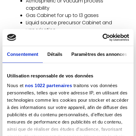
Atmospheric or vacuum process
capability
Gas Cabinet for up to 13 gases
Liquid source precursor Cabinet and
vaporisation
SEMCO Mycro process Management
software
Consentement
Détails
Paramètres des annonces
Temperature range
Up to 1100°C (1200°C upon request)
Utilisation responsable de vos données
Overall dimensions
Nous et
nos 1022 partenaires
traitons vos données
(L*W*H) 1500*800*1500 mm
personnelles, telles que votre adresse IP, en utilisant des
technologies comme les cookies pour stocker et accéder
Spike and profile thermocouple control
à des informations sur votre appareil, afin de diffuser des
Loading platform, Handling tool
publicités et du contenu personnalisés, d'effectuer des
mesures de performance des publicités et du contenu,
ainsi que de réaliser des études d’audience, favorisant