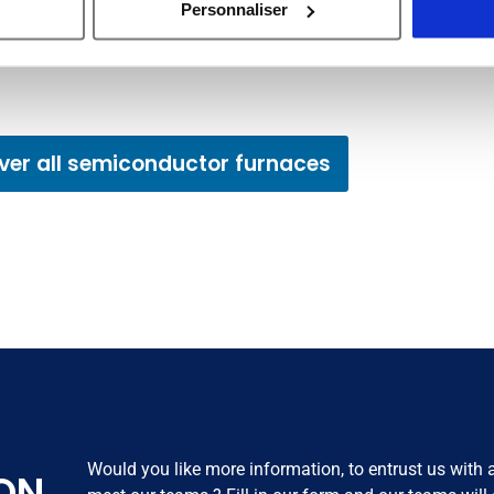
Personnaliser
eil en l'analysant activement pour en relever les caractéristique
aitement de vos données personnelles et définir vos préférences
er ou retirer votre consentement à tout moment à partir de la dé
e personnaliser le contenu et les annonces, d'offrir des fonctio
ver all semiconductor furnaces
rafic. Nous partageons également des informations sur l'utilisati
, de publicité et d'analyse, qui peuvent combiner celles-ci avec
ils ont collectées lors de votre utilisation de leurs services.
Would you like more information, to entrust us with a
ON