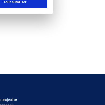
Tout autoriser
s spécifiques (empreintes
, reportez-vous à la
section «
claration sur les cookies.
nnalités relatives aux médias
on de notre site avec nos
 d'autres informations que
 project or