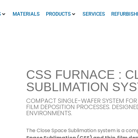
S
MATERIALS
PRODUCTS
SERVICES
REFURBISH
CSS FURNACE : C
SUBLIMATION SY
COMPACT SINGLE-WAFER SYSTEM FOR 
FILM DEPOSITION PROCESSES. DESIGN
ENVIRONMENTS.
The Close Space Sublimation system is a comp
Space Sublimation (CSS) and thin‑film dep