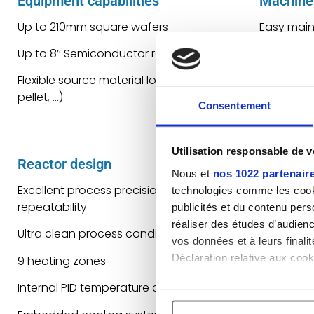
Equipment capabilities
Machine
Up to 210mm square wafers
Easy mai
Up to 8’’ Semiconductor round wafers
Modular, 
Flexible source material loading (powder,
CE Certifi
pellet, …)
Consentement
Industry 4
robotizat
Utilisation responsable de 
Reactor design
Process f
Nous et
nos 1022 partenair
Excellent process precision and
Vacuum &
technologies comme les cooki
repeatability
capabiliti
publicités et du contenu per
réaliser des études d’audienc
Ultra clean process conditions
Fast heat
vos données et à leurs final
Déclaration relative aux cooki
9 heating zones
High temp
Internal PID temperature control
Multizone
Si vous le permettez, nous a
700°C)
Collecter des informa