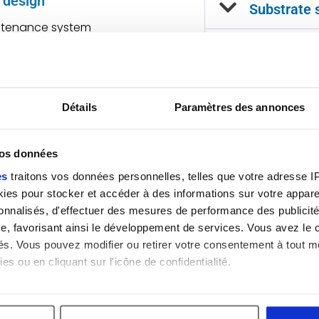
 design
Substrate 
ntenance system
Round : 4’’ – 6’’ – 8’’
Flexible & Compact footprint
Square : 182mm –
cation
Détails
Paramètres des annonces
.0 compliant (supervision &
Applicatio
ion on demand)
vos données
lexibility
Industry
es
traitons vos données personnelles, telles que votre adresse IP,
 secondary vacuum
es pour stocker et accéder à des informations sur votre appareil
Material
es (< 10-6mbar)
sonnalisés, d'effectuer des mesures de performance des publicité
e, favorisant ainsi le développement de services. Vous avez le ch
ing and cooling
ités. Vous pouvez modifier ou retirer votre consentement à tout 
Related fu
es ou en cliquant sur l'icône de confidentialité.
erature gradient (> 450°C)
 lamp furnace ( 50°C < R <
imerions également :
tions sur votre localisation géographique qui peuvent être précis