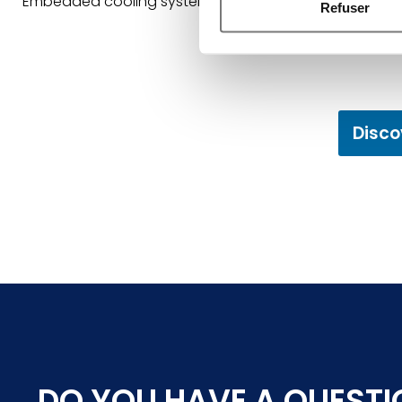
Embedded cooling system
Refuser
Identifier votre appar
digitales).
Pour en savoir plus sur le tr
Détails »
. Vous pouvez modifi
Les cookies nous permettent d
Disco
sociaux et d'analyser notre t
partenaires de médias sociaux
vous leur avez fournies ou qu'
DO YOU HAVE A QUESTI