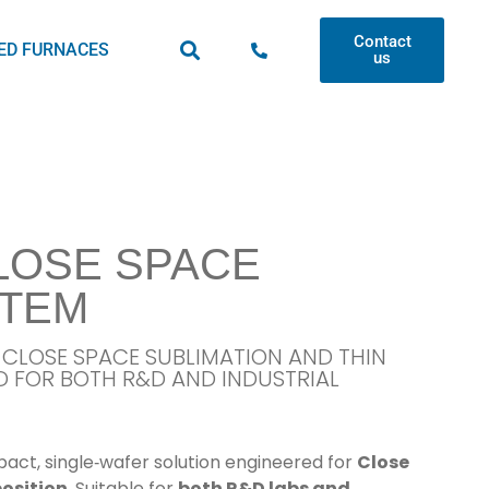
Contact
ED FURNACES
us
LOSE SPACE
STEM
CLOSE SPACE SUBLIMATION AND THIN
ED FOR BOTH R&D AND INDUSTRIAL
act, single‑wafer solution engineered for
Close
osition
. Suitable for
both R&D labs and