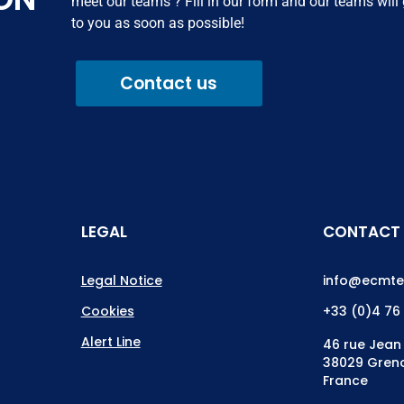
meet our teams ? Fill in our form and our teams will
to you as soon as possible!
Contact us
LEGAL
CONTACT
Legal Notice
info@ecmte
Cookies
+33 (0)4 76
Alert Line
46 rue Jean
38029 Greno
France